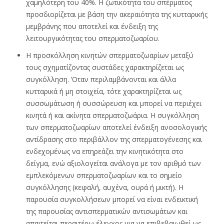
χαμηλότερη του 40%. Η ζωτικότητα του σπέρματος
προσδιορίζεται με βάση την ακεραιότητα της κυτταρικής
μεμβράνης που αποτελεί και ένδειξη της
λειτουργικότητας του σπερματοζωαρίου.
Η προσκόλληση κινητών σπερματοζωαρίων μεταξύ
τους σχηματίζοντας συστάδες χαρακτηρίζεται ως
συγκόλληση. ’Oταν περιλαμβάνονται και άλλα
κυτταρικά ή μη στοιχεία, τότε χαρακτηρίζεται ως
συσσωμάτωση ή συσσώρευση και μπορεί να περιέχει
κινητά ή και ακίνητα σπερματοζωάρια. Η συγκόλληση
των σπερματοζωαρίων αποτελεί ένδειξη ανοσολογικής
αντίδρασης στο περιβάλλον της σπερματογένεσης και
ενδεχομένως να επηρεάζει την κινητικότητα στο
δείγμα, ενώ αξιολογείται ανάλογα με τον αριθμό των
εμπλεκόμενων σπερματοζωαρίων και το σημείο
συγκόλλησης (κεφαλή, αυχένα, ουρά ή μικτή). Η
παρουσία συγκολλήσεων μπορεί να είναι ενδεικτική
της παρουσίας αντισπερματικών αντισωμάτων και
απαιτείται περαιτέρω έλεγχος για να επιβεβαιωθεί ως