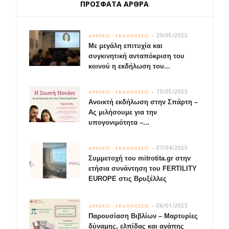
ΠΡΟΣΦΑΤΑ ΑΡΘΡΑ
29/05/2025
ΔΡΑΣΕΙΣ - ΕΚΔΗΛΩΣΕΙΣ
Με μεγάλη επιτυχία και
συγκινητική ανταπόκριση του
κοινού η εκδήλωση του...
19/05/2025
ΔΡΑΣΕΙΣ - ΕΚΔΗΛΩΣΕΙΣ
Ανοικτή εκδήλωση στην Σπάρτη –
Ας μιλήσουμε για την
υπογονιμότητα –...
07/04/2025
ΔΡΑΣΕΙΣ - ΕΚΔΗΛΩΣΕΙΣ
Συμμετοχή του mitrotita.gr στην
ετήσια συνάντηση του FERTILITY
EUROPE στις Βρυξέλλες
06/01/2025
ΔΡΑΣΕΙΣ - ΕΚΔΗΛΩΣΕΙΣ
Παρουσίαση Βιβλίων – Μαρτυρίες
δύναμης, ελπίδας και αγάπης