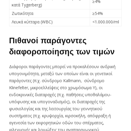
≥4%
κατά Tygerberg)
Ζωτικότητα
≥54%
Λευκά κύτταρα (WBC)
<1.000.000/ml
Πιθανοί παράγοντες
διαφοροποίησης των τιμών
Διάφοροι παράγοντες μπορεί να προκαλέσουν ανδρική
υπογονιμότητα, μεταξύ των οποίων είναι οι γενετικοί
παράγοντες (π.χ. σύνδρομο Kallmann, σύνδρομο
Klinefelter, μικροελλείψεις στο χρωμόσωμα Υ), οι
ενδοκρινικές διαταραχές (π.χ. παθήσεις υποθαλάμου-
υπόφυσης και υπογοναδισμός), οι διαταραχές της
φυσιολογίας και της λειτουργίας του γεννητικού
συστήματος (π.χ. κρυψορχία, κιρσοκήλη, απόφραξη ή
αγενεσία των εκφορητικών οδών του σπέρματος,
φλεγμονές και λοιμώξεις του αναπαραγωγικού