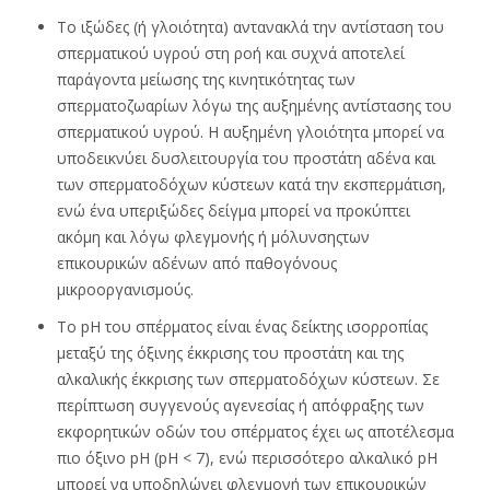
Το ιξώδες (ή γλοιότητα) αντανακλά την αντίσταση του
σπερματικού υγρού στη ροή και συχνά αποτελεί
παράγοντα μείωσης της κινητικότητας των
σπερματοζωαρίων λόγω της αυξημένης αντίστασης του
σπερματικού υγρού. Η αυξημένη γλοιότητα μπορεί να
υποδεικνύει δυσλειτουργία του προστάτη αδένα και
των σπερματοδόχων κύστεων κατά την εκσπερμάτιση,
ενώ ένα υπεριξώδες δείγμα μπορεί να προκύπτει
ακόμη και λόγω φλεγμονής ή μόλυνσηςτων
επικουρικών αδένων από παθογόνους
μικροοργανισμούς.
Το pH του σπέρματος είναι ένας δείκτης ισορροπίας
μεταξύ της όξινης έκκρισης του προστάτη και της
αλκαλικής έκκρισης των σπερματοδόχων κύστεων. Σε
περίπτωση συγγενούς αγενεσίας ή απόφραξης των
εκφορητικών οδών του σπέρματος έχει ως αποτέλεσμα
πιο όξινο pH (pH < 7), ενώ περισσότερο αλκαλικό pH
μπορεί να υποδηλώνει φλεγμονή των επικουρικών