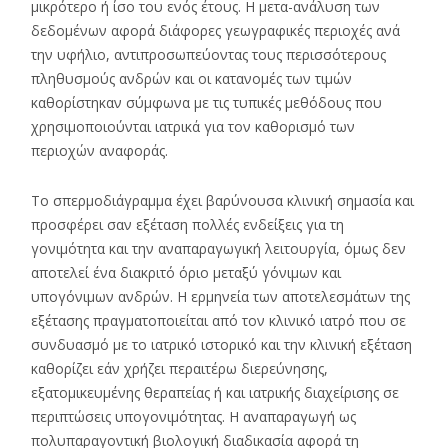
μικρότερο ή ίσο του ενός έτους. Η μετα-ανάλυση των
δεδομένων αφορά διάφορες γεωγραφικές περιοχές ανά
την υφήλιο, αντιπροσωπεύοντας τους περισσότερους
πληθυσμούς ανδρών και οι κατανομές των τιμών
καθορίστηκαν σύμφωνα με τις τυπικές μεθόδους που
χρησιμοποιούνται ιατρικά για τον καθορισμό των
περιοχών αναφοράς.
Το σπερμοδιάγραμμα έχει βαρύνουσα κλινική σημασία και
προσφέρει σαν εξέταση πολλές ενδείξεις για τη
γονιμότητα και την αναπαραγωγική λειτουργία, όμως δεν
αποτελεί ένα διακριτό όριο μεταξύ γόνιμων και
υπογόνιμων ανδρών. Η ερμηνεία των αποτελεσμάτων της
εξέτασης πραγματοποιείται από τον κλινικό ιατρό που σε
συνδυασμό με το ιατρικό ιστορικό και την κλινική εξέταση
καθορίζει εάν χρήζει περαιτέρω διερεύνησης,
εξατομικευμένης θεραπείας ή και ιατρικής διαχείρισης σε
περιπτώσεις υπογονιμότητας. Η αναπαραγωγή ως
πολυπαραγοντική βιολογική διαδικασία αφορά τη