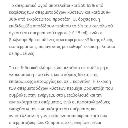
Το σπερματικό υγρό αποτελείται κατά 50-65% από
εκκρίσεις των σπερματοδόχων κύστεων και κατά 20%–
30% από εκκρίσεις του προστάτη. Οι όρχεις και η
επιδιδυμίδα αποδίδουν περίπου το 5% του συνολικού
όγκου του σπερματικού υγρού (~0,15 ml), ενώ οι
βολβουρηθραίοι αδένες συνεισφέρουν <5% της ολικής
εκσπερμάτισης, παράγοντας μια καθαρή έκκριση πλούσια
σε πρωτεΐνες.
Το επιδιδυμικό κλάσμα είναι πλούσιο σε ουδέτερη α-
γλυκοσιδάση που είναι και ο κύριος δείκτης της
επιδιδυμικής λειτουργίας και σε L-καρνιτίνη. Η έκκριση
των σπερματοδόχων κύστεων περιέχει φρουκτόζη που
συμβάλει στην ενέργεια, στο μεταβολισμό και την
κινητικότητα του σπέρματος, ενώ οι προσταγλανδίνες
ενισχύουν την κινητικότητα του σπέρματος και
αναστέλλουν τη γυναικεία ανοσοαπόκριση κατά των
σπερματοζωαρίων. Οι προστατικές εκκρίσεις είναι