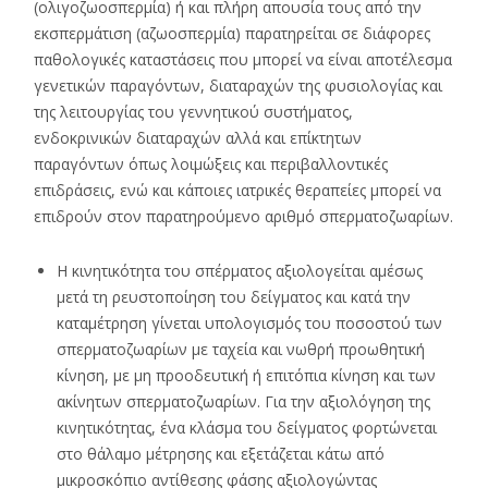
(ολιγοζωοσπερμία) ή και πλήρη απουσία τους από την
εκσπερμάτιση (αζωοσπερμία) παρατηρείται σε διάφορες
παθολογικές καταστάσεις που μπορεί να είναι αποτέλεσμα
γενετικών παραγόντων, διαταραχών της φυσιολογίας και
της λειτουργίας του γεννητικού συστήματος,
ενδοκρινικών διαταραχών αλλά και επίκτητων
παραγόντων όπως λοιμώξεις και περιβαλλοντικές
επιδράσεις, ενώ και κάποιες ιατρικές θεραπείες μπορεί να
επιδρούν στον παρατηρούμενο αριθμό σπερματοζωαρίων.
Η κινητικότητα του σπέρματος αξιολογείται αμέσως
μετά τη ρευστοποίηση του δείγματος και κατά την
καταμέτρηση γίνεται υπολογισμός του ποσοστού των
σπερματοζωαρίων με ταχεία και νωθρή προωθητική
κίνηση, με μη προοδευτική ή επιτόπια κίνηση και των
ακίνητων σπερματοζωαρίων. Για την αξιολόγηση της
κινητικότητας, ένα κλάσμα του δείγματος φορτώνεται
στο θάλαμο μέτρησης και εξετάζεται κάτω από
μικροσκόπιο αντίθεσης φάσης αξιολογώντας