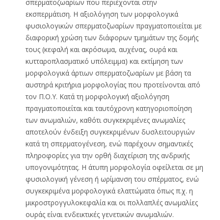
σπερματοζωαρίων που περιέχονται στην
εκσπερμάτιση. Η αξιολόγηση των μορφολογικά
φυσιολογικών σπερματοζωαρίων πραγματοποιείται με
διαφορική χρώση των διάφορων τμημάτων της δομής
τους (κεφαλή και ακρόσωμα, αυχένας, ουρά και
κυτταροπλασματικό υπόλειμμα) και εκτίμηση των
μορφολογικά άρτιων σπερματοζωαρίων με βάση τα
αυστηρά κριτήρια μορφολογίας που προτείνονται από
τον Π.Ο.Υ. Κατά τη μορφολογική αξιολόγηση
πραγματοποιείται και ταυτόχρονη κατηγοριοποίηση
των ανωμαλιών, καθότι συγκεκριμένες ανωμαλίες
αποτελούν ένδειξη συγκεκριμένων δυσλειτουργιών
κατά τη σπερματογένεση, ενώ παρέχουν σημαντικές
πληροφορίες για την ορθή διαχείριση της ανδρικής
υπογονιμότητας. Η άτυπη μορφολογία οφείλεται σε μη
φυσιολογική γένεση ή ωρίμανση του σπέρματος, ενώ
συγκεκριμένα μορφολογικά ελαττώματα όπως π.χ. η
μικροστρογγυλοκεφαλία και οι πολλαπλές ανωμαλίες
ουράς είναι ενδεικτικές γενετικών ανωμαλιών.