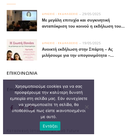
29/05/2025
ΔΡΑΣΕΙΣ - ΕΚΔΗΛΩΣΕΙΣ
Με μεγάλη επιτυχία και συγκινητική
ανταπόκριση του κοινού η εκδήλωση του...
19/05/2025
ΔΡΑΣΕΙΣ - ΕΚΔΗΛΩΣΕΙΣ
Ανοικτή εκδήλωση στην Σπάρτη – Ας
μιλήσουμε για την υπογονιμότητα –...
ΕΠΙΚΟΙΝΩΝΙΑ
Χρησιμοποιούμε cookies για να σας
Email: info@mitrotita.gr
προσφέρουμε την καλύτερη δυνατή
εμπειρία στη σελίδα μας. Εάν συνεχίσετε
να χρησιμοποιείτε τη σελίδα, θα
υποθέσουμε πως είστε ικανοποιημένοι
με αυτό.
Εντάξει
Κατασκευή Ιστοσελίδων
Web Future