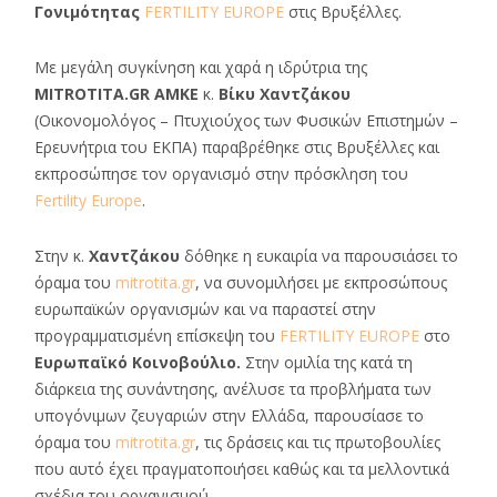
Γονιμότητας
FERTILITY EUROPE
στις Βρυξέλλες.
Με μεγάλη συγκίνηση και χαρά η ιδρύτρια της
MITROTITA.GR ΑΜΚΕ
κ.
Βίκυ Χαντζάκου
(Οικονομολόγος – Πτυχιούχος των Φυσικών Επιστημών –
Ερευνήτρια του ΕΚΠΑ) παραβρέθηκε στις Βρυξέλλες και
εκπροσώπησε τον οργανισμό στην πρόσκληση του
Fertility Europe
.
Στην κ.
Χαντζάκου
δόθηκε η ευκαιρία να παρουσιάσει το
όραμα του
mitrotita.gr
, να συνομιλήσει με εκπροσώπους
ευρωπαϊκών οργανισμών και να παραστεί στην
προγραμματισμένη επίσκεψη του
FERTILITY EUROPE
στο
Ευρωπαϊκό Κοινοβούλιο.
Στην ομιλία της κατά τη
διάρκεια της συνάντησης, ανέλυσε τα προβλήματα των
υπογόνιμων ζευγαριών στην Ελλάδα, παρουσίασε το
όραμα του
mitrotita.gr
, τις δράσεις και τις πρωτοβουλίες
που αυτό έχει πραγματοποιήσει καθώς και τα μελλοντικά
σχέδια του οργανισμού.