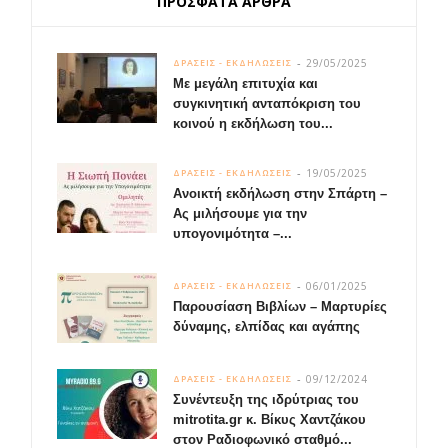
ΠΡΟΣΦΑΤΑ ΑΡΘΡΑ
29/05/2025
ΔΡΑΣΕΙΣ - ΕΚΔΗΛΩΣΕΙΣ
Με μεγάλη επιτυχία και
συγκινητική ανταπόκριση του
κοινού η εκδήλωση του...
19/05/2025
ΔΡΑΣΕΙΣ - ΕΚΔΗΛΩΣΕΙΣ
Ανοικτή εκδήλωση στην Σπάρτη –
Ας μιλήσουμε για την
υπογονιμότητα –...
06/01/2025
ΔΡΑΣΕΙΣ - ΕΚΔΗΛΩΣΕΙΣ
Παρουσίαση Βιβλίων – Μαρτυρίες
δύναμης, ελπίδας και αγάπης
09/12/2024
ΔΡΑΣΕΙΣ - ΕΚΔΗΛΩΣΕΙΣ
Συνέντευξη της ιδρύτριας του
mitrotita.gr κ. Βίκυς Χαντζάκου
στον Ραδιοφωνικό σταθμό...