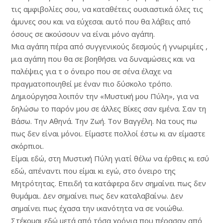
τις αμφιβολίες σου, να καταθέτεις ουσιαστικά όλες τις
άμυνες σου και να εύχεσαι αυτό που θα λάβεις από
όσους σε ακούσουν να είναι μόνο αγάπη.
Μια αγάπη πέρα από συγγενικούς δεσμούς ή γνωριμίες ,
μια αγάπη που θα σε βοηθήσει να δυναμώσεις και να
παλέψεις για τ ο όνειρο που σε σένα έλαχε να
πραγματοποιηθεί με έναν πιο δύσκολο τρόπο.
Δημιούργησα λοιπόν την «Μυστική μου Πύλη», για να
δηλώσω το παρόν μου σε άλλες Βίκες σαν εμένα. Σαν τη
Βάσω. Την Αθηνά. Την Ζωή. Τον Βαγγέλη. Να τους πω
πως δεν είναι μόνοι. Είμαστε πολλοί έστω κι αν είμαστε
σκόρπιοι.
Είμαι εδώ, στη Μυστική Πύλη γιατί θέλω να έρθεις κι εσύ
εδώ, απέναντι που είμαι κι εγώ, στο όνειρο της
Μητρότητας. Επειδή τα κατάφερα δεν σημαίνει πως δεν
θυμάμαι. Δεν σημαίνει πως δεν καταλαβαίνω. Δεν
σημαίνει πως έχασα την ικανότητα να σε νοιώθω.
Στέκομαι εδώ μετά από τόσα χρόνια που πέρασαν από