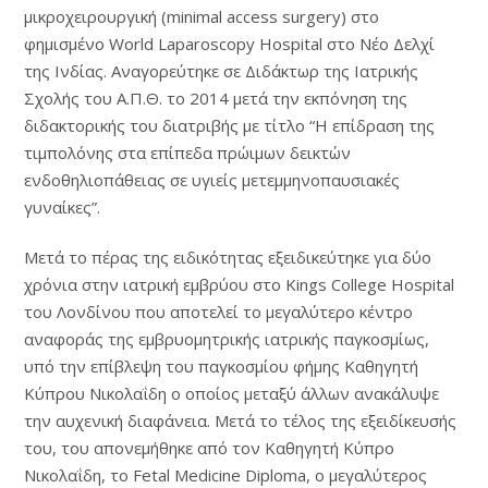
μικροχειρουργική (minimal access surgery) στο
φημισμένο World Laparoscopy Hospital στο Νέο Δελχί
της Ινδίας. Αναγορεύτηκε σε Διδάκτωρ της Ιατρικής
Σχολής του Α.Π.Θ. το 2014 μετά την εκπόνηση της
διδακτορικής του διατριβής με τίτλο “Η επίδραση της
τιμπολόνης στα επίπεδα πρώιμων δεικτών
ενδοθηλιοπάθειας σε υγιείς μετεμμηνοπαυσιακές
γυναίκες”.
Μετά το πέρας της ειδικότητας εξειδικεύτηκε για δύο
χρόνια στην ιατρική εμβρύου στο Kings College Hospital
του Λονδίνου που αποτελεί το μεγαλύτερο κέντρο
αναφοράς της εμβρυομητρικής ιατρικής παγκοσμίως,
υπό την επίβλεψη του παγκοσμίου φήμης Καθηγητή
Κύπρου Νικολαΐδη ο οποίος μεταξύ άλλων ανακάλυψε
την αυχενική διαφάνεια. Μετά το τέλος της εξειδίκευσής
του, του απονεμήθηκε από τον Καθηγητή Κύπρο
Νικολαΐδη, το Fetal Medicine Diploma, ο μεγαλύτερος