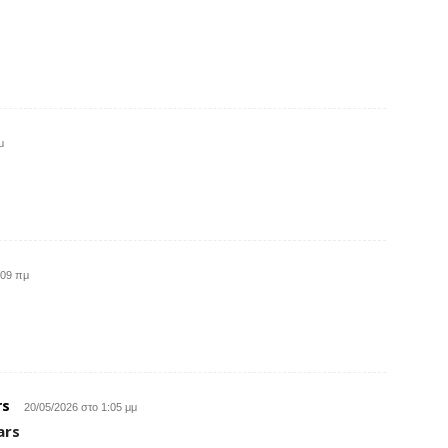
μ
:09 πμ
rs
20/05/2026 στο 1:05 μμ
ars