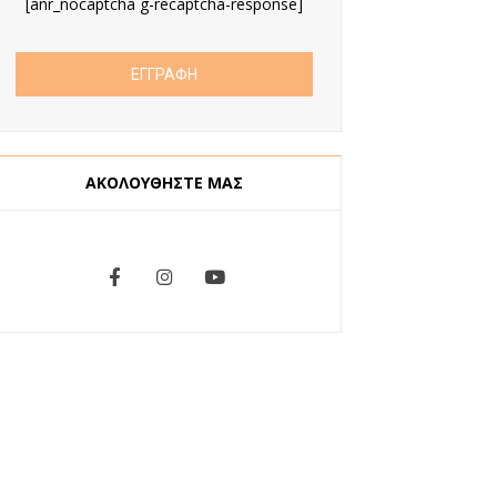
[anr_nocaptcha g-recaptcha-response]
ΑΚΟΛΟΥΘΗΣΤΕ ΜΑΣ