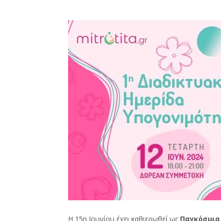
Η 15η Ιουνίου έχει καθιερωθεί ως
Παγκόσμια