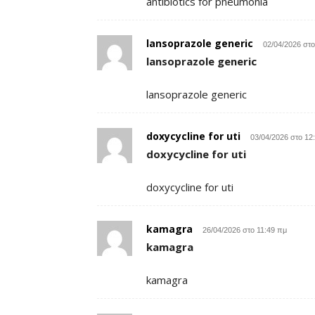
antibiotics for pneumonia
lansoprazole generic
02/04/2026 στο
lansoprazole generic
lansoprazole generic
doxycycline for uti
03/04/2026 στο 12
doxycycline for uti
doxycycline for uti
kamagra
26/04/2026 στο 11:49 πμ
kamagra
kamagra