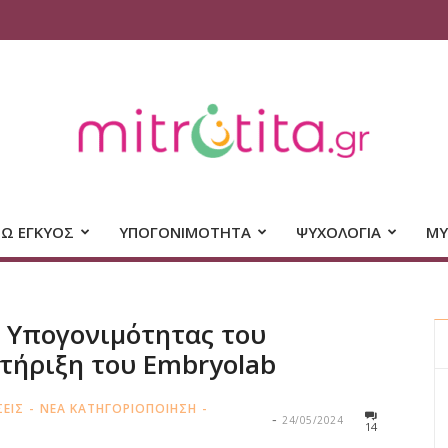
Mitrotita
ΝΩ ΕΓΚΥΟΣ
ΥΠΟΓΟΝΙΜΟΤΗΤΑ
ΨΥΧΟΛΟΓΙΑ
ΜΥ
Θέλω να μείνω έγκυος
 Υπογονιμότητας του
στήριξη του Embryolab
[wpseo_breadcrumb]
ΣΕΙΣ
ΝΕΑ ΚΑΤΗΓΟΡΙΟΠΟΙΗΣΗ
24/05/2024
14