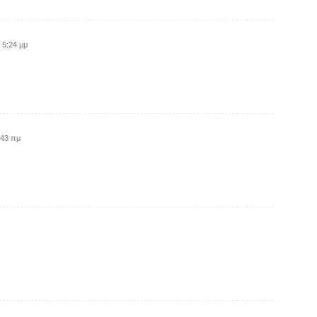
 5:24 μμ
:43 πμ