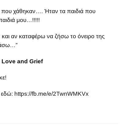
ς που χάθηκαν…. Ήταν τα παιδιά που
ιδιά μου…!!!!!
 και αν καταφέρω να ζήσω το όνειρο της
εχάσω…”
Love and Grief
κε!
 εδώ:
https://fb.me/e/2TwnWMKVx