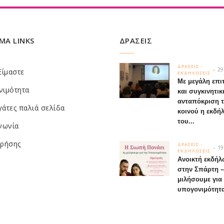
ΜΑ LINKS
ΔΡΑΣΕΙΣ
ΔΡΑΣΕΙΣ -
29
Είμαστε
ΕΚΔΗΛΩΣΕΙΣ
Με μεγάλη επι
νιμότητα
και συγκινητικ
ανταπόκριση 
άτες παλιά σελίδα
κοινού η εκδή
του...
νωνία
χρήσης
ΔΡΑΣΕΙΣ -
19
ΕΚΔΗΛΩΣΕΙΣ
Ανοικτή εκδή
στην Σπάρτη –
μιλήσουμε για
υπογονιμότητα 