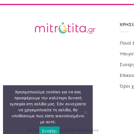
ΧΡΗΣΙ
Ποιοί 
Υπογο
Συνεργ
Επικοι
Όροι 
Χρησιμοποιούμε cookies για να σας
προσφέρουμε την καλύτερη δυνατή
εμπειρία στη σελίδα μας. Εάν συνεχίσετε
να χρησιμοποιείτε τη σελίδα, θα
υποθέσουμε πως είστε ικανοποιημένοι
με αυτό.
Κατασκευή Ιστοσελίδων
Web Future
Εντάξει