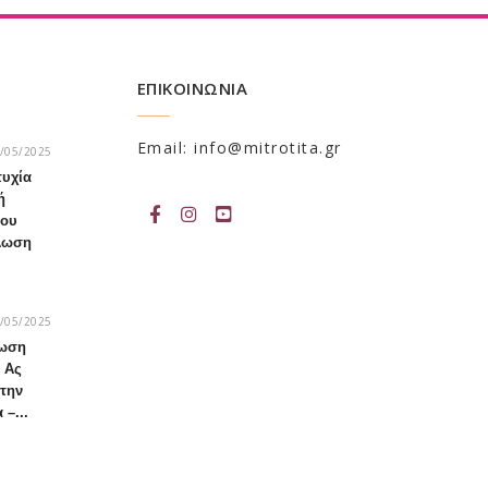
ΕΠΙΚΟΙΝΩΝΙΑ
Email: info@mitrotita.gr
/05/2025
τυχία
ή
του
λωση
/05/2025
λωση
 Ας
 την
–...