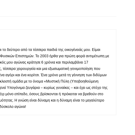
ι το δεύτερο από τα τέσσερα παιδιά της οικογένειάς μου. Είμαι
 Φυσικών Επιστημών. Το 2003 ήρθα για πρώτη φορά αντιμέτωπη με
ός μου αγώνας κράτησε 6 χρόνια και περιλαμβάνει 17
, τέσσερα χειρουργεία και μια εξωσωματική γονιμοποίηση που
ένα αγόρι και ένα κορίτσι. Ένα χρόνο μετά τη γέννηση των διδύμων
 κλειστή ομάδα με το όνομα «Μυστική Πύλη (Υποβοηθούμενη
νεί Υπογόνιμα ζευγάρια – κυρίως γυναίκες – και έχει ως στόχο της
όχι μόνο επίπεδο, όσους βρίσκονται ή πρόκειται να βρεθούν στο
ότητας. Η γνώση είναι δύναμη και η δύναμη είναι το μεγαλύτερο
 δύσκολο αγώνα!