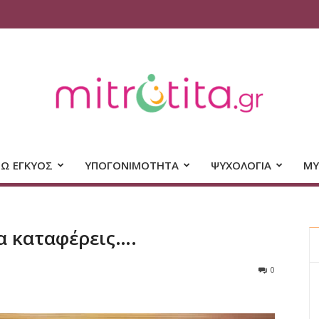
Mitrotita
ΝΩ ΕΓΚΥΟΣ
ΥΠΟΓΟΝΙΜΟΤΗΤΑ
ΨΥΧΟΛΟΓΙΑ
ΜΥ
Θέλω να μείνω έγκυος
τα καταφέρεις….
[wpseo_breadcrumb]
0