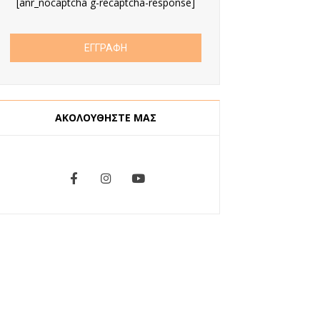
[anr_nocaptcha g-recaptcha-response]
ΑΚΟΛΟΥΘΗΣΤΕ ΜΑΣ