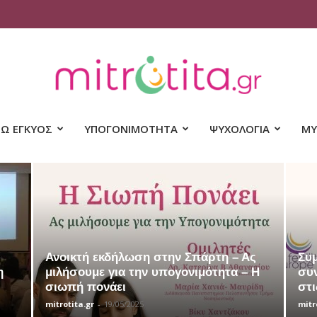
ΝΩ ΕΓΚΥΟΣ
ΥΠΟΓΟΝΙΜΟΤΗΤΑ
ΨΥΧΟΛΟΓΙΑ
ΜΥ
Mitrotita
Ανοικτή εκδήλωση στην Σπάρτη – Ας
Συμ
η
μιλήσουμε για την υπογονιμότητα – Η
συ
σιωπή πονάει
στι
mitrotita.gr
-
19/05/2025
mitr