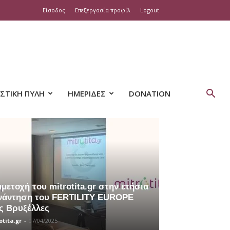
Είσοδος
Επεξεργασία προφίλ
Logout
ΣΤΙΚΗ ΠΥΛΗ
ΗΜΕΡΙΔΕΣ
DONATION
μετοχή του mitrotita.gr στην ετήσια
νάντηση του FERTILITY EUROPE
ς Βρυξέλλες
otita.gr
-
07/04/2025