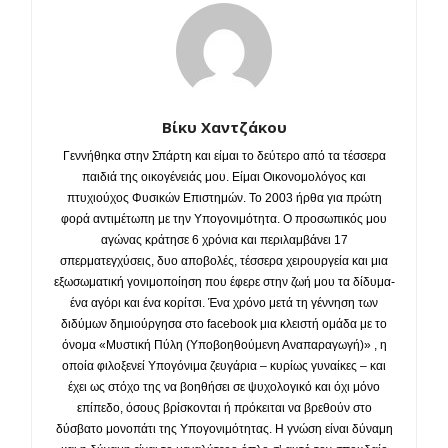
Βίκυ Χαντζάκου
Γεννήθηκα στην Σπάρτη και είμαι το δεύτερο από τα τέσσερα
παιδιά της οικογένειάς μου. Είμαι Οικονομολόγος και
πτυχιούχος Φυσικών Επιστημών. Το 2003 ήρθα για πρώτη
φορά αντιμέτωπη με την Υπογονιμότητα. Ο προσωπικός μου
αγώνας κράτησε 6 χρόνια και περιλαμβάνει 17
σπερματεγχύσεις, δυο αποβολές, τέσσερα χειρουργεία και μια
εξωσωματική γονιμοποίηση που έφερε στην ζωή μου τα δίδυμα-
ένα αγόρι και ένα κορίτσι. Ένα χρόνο μετά τη γέννηση των
διδύμων δημιούργησα στο facebook μια κλειστή ομάδα με το
όνομα «Μυστική Πύλη (Υποβοηθούμενη Αναπαραγωγή)» , η
οποία φιλοξενεί Υπογόνιμα ζευγάρια – κυρίως γυναίκες – και
έχει ως στόχο της να βοηθήσει σε ψυχολογικό και όχι μόνο
επίπεδο, όσους βρίσκονται ή πρόκειται να βρεθούν στο
δύσβατο μονοπάτι της Υπογονιμότητας. Η γνώση είναι δύναμη