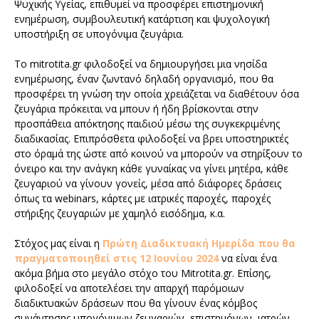
Ψυχικής Υγείας, επιθυμεί να προσφέρει επιστημονική
ενημέρωση, συμβουλευτική κατάρτιση και ψυχολογική
υποστήριξη σε υπογόνιμα ζευγάρια.
Το mitrotita.gr φιλοδοξεί να δημιουργήσει μια νησίδα
ενημέρωσης, έναν ζωντανό δηλαδή οργανισμό, που θα
προσφέρει τη γνώση την οποία χρειάζεται να διαθέτουν όσα
ζευγάρια πρόκειται να μπουν ή ήδη βρίσκονται στην
προσπάθεια απόκτησης παιδιού μέσω της συγκεκριμένης
διαδικασίας. Επιπρόσθετα φιλοδοξεί να βρει υποστηρικτές
στο όραμά της ώστε από κοινού να μπορούν να στηρίξουν το
όνειρο και την ανάγκη κάθε γυναίκας να γίνει μητέρα, κάθε
ζευγαριού να γίνουν γονείς, μέσα από διάφορες δράσεις
όπως τα webinars, κάρτες με ιατρικές παροχές, παροχές
στήριξης ζευγαριών με χαμηλό εισόδημα, κ.α.
Στόχος μας είναι η
Πρώτη Διαδικτυακή Ημερίδα που θα
πραγματοποιηθεί στις 12 Ιουνίου 2024
να είναι ένα
ακόμα βήμα στο μεγάλο στόχο του Mitrotita.gr. Επίσης,
φιλοδοξεί να αποτελέσει την απαρχή παρόμοιων
διαδικτυακών δράσεων που θα γίνουν ένας κόμβος
συνάντησης
υπογόνιμων ζευγαριών, επιστημόνων, ιατρών