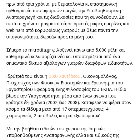
πριν από τρία χρόνια, με θεματολογία κι επιστημονική
αρθογραφία που αφορούν αμιγώς την Υποβοηθούμενη
Αναπαραγωγή και τις διαδικασίες που τη συνοδεύουν. Σε
αυτά τα χρόνια πραγματοποίησε αρκετές μικρές ημερίδες και
webinars από κορυφαίους γιατρούς με θέμα πάντα την
υπογονιμότητα, δωρεάν προς τα μέλη του.
Σήμερα το mitrotita.gr φιλοξενεί πάνω από 5.000 μέλη και
καθημερινά καλωσορίζει νέα και υποστηρίζεται από ένα
σημαντικό δίκτυο αξιόλογων γιατρών διαφόρων ειδικοτήτων.
Ιδρύτριά του είναι η
Βίκυ Χαντζάκου
, Οικονομολόγος,
Πτυχιούχος των Φυσικών Επιστημών και Ερευνήτρια του
Εργαστηρίου Εφαρμοσμένης Φιλοσοφίας του ΕΚΠΑ. Η ίδια
βίωσε την Υπογονιμότητα, μέσα από έναν αγώνα που
κράτησε έξι χρόνια (2002 έως 2008). Κατάφερε να φέρει στον
κόσμο τα δίδυμα μετά από 17 σπερματεγχύσεις, 4
χειρουργεία, 2 αποβολές και μια εξωσωματική.
Με την βοήθεια ειδικών του χώρου της Ιατρικώς
Υποβοηθούμενης Αναπαραγωγής αλλά και ειδικούς της